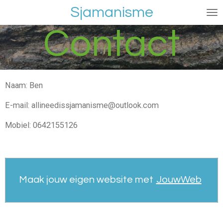
Sjamanisme
Ga
direct
Contact
naar
de
hoofdinhoud
Naam: Ben
E-mail:
allineedissjamanisme@outlook.com
Mobiel: 0642155126
Maak jouw eigen website met
JouwWeb